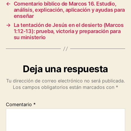
b
s
g
L
l
t
e
←
Comentario bíblico de Marcos 16. Estudio,
análisis, explicación, aplicación y ayudas para
o
A
r
i
enseñar
o
p
a
n
→
La tentación de Jesús en el desierto (Marcos
k
p
m
k
1:12-13): prueba, victoria y preparación para
su ministerio
Deja una respuesta
Tu dirección de correo electrónico no será publicada.
Los campos obligatorios están marcados con
*
Comentario
*