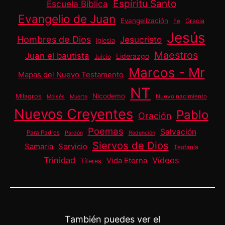
Espíritu Santo
Escuela Bíblica
Evangelio de Juan
Evangelización
Gracia
Fe
Jesús
Hombres de Dios
Jesucristo
Iglesia
Maestros
Juan el bautista
Liderazgo
Juicio
Marcos - Mr
Mapas del Nuevo Testamento
NT
Nicodemo
Milagros
Nuevo nacimiento
Moisés
Muerte
Nuevos Creyentes
Pablo
Oración
Poemas
Salvación
Para Padres
Perdón
Redención
Siervos de Dios
Samaria
Servicio
Teofanía
Trinidad
Vídeos
Vida Eterna
Títeres
También puedes ver el