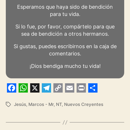
Esperamos que haya sido de bendición
para tu vida.
Si lo fue, por favor, compártelo para que
sea de bendición a otros hermanos.
Si gustas, puedes escribirnos en la caja de
comentarios.
¡Dios bendiga mucho tu vida!
F
W
X
T
C
E
P
S
a
h
e
o
m
r
h
Jesús
,
Marcos - Mr
,
NT
,
Nuevos Creyentes
Etiquetas
c
a
l
p
a
i
a
e
t
e
y
i
n
r