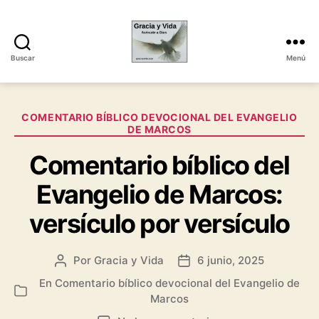
Buscar
Menú
Gracia
y
Vida
Categorías
COMENTARIO BÍBLICO DEVOCIONAL DEL EVANGELIO
DE MARCOS
Comentario bíblico del
Evangelio de Marcos:
versículo por versículo
Por
Gracia y Vida
6 junio, 2025
Autor
Fecha
de
de
En
Comentario bíblico devocional del Evangelio de
Categorías
la
la
Marcos
entrada
entrada