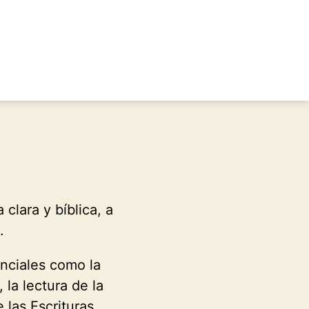
lara y bíblica, a
.
nciales como la
, la lectura de la
 las Escrituras.