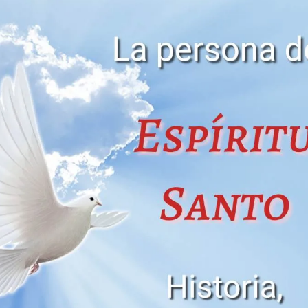
Espíritu
Santo
según
la
Biblia
y
la
historia
de
la
Iglesia?