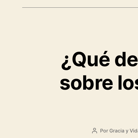
seg
la
Bibli
y
la
histo
¿Qué de
de
la
Igle
sobre l
Por
Gracia y Vid
Autor