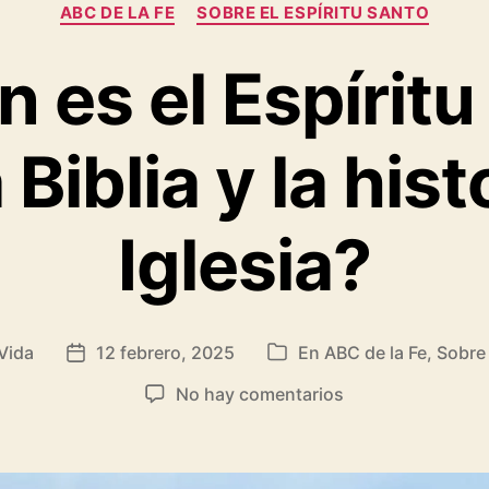
Categorías
ABC DE LA FE
SOBRE EL ESPÍRITU SANTO
 es el Espírit
Biblia y la hist
Iglesia?
Vida
12 febrero, 2025
En
ABC de la Fe
,
Sobre 
Fecha
Categorías
de
en
No hay comentarios
la
¿Quién
entrada
es
el