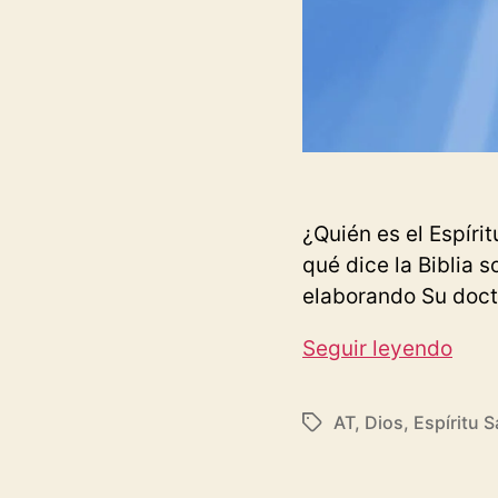
¿Quién es el Espíri
qué dice la Biblia s
elaborando Su doct
¿Qui
Seguir leyendo
es
el
AT
,
Dios
,
Espíritu 
Etiquetas
Espí
Sant