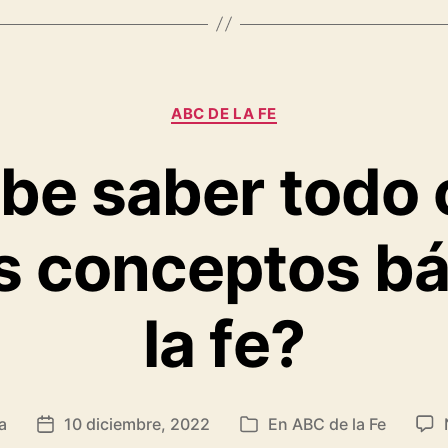
ún
a
Categorías
ABC DE LA FE
ria
be saber todo c
sia?
os conceptos bá
la fe?
a
10 diciembre, 2022
En
ABC de la Fe
Fecha
Categorías