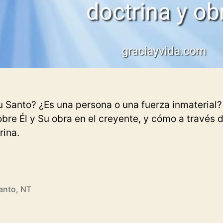
tu Santo? ¿Es una persona o una fuerza inmaterial?
obre Él y Su obra en el creyente, y cómo a través d
rina.
én
Santo
,
NT
ritu
o