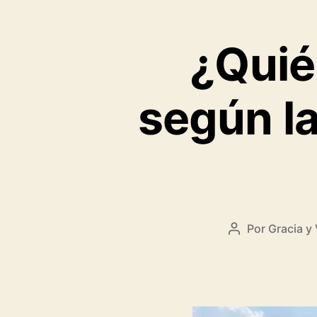
¿Quién
según la 
Por
Gracia y 
Autor
de
la
entrada