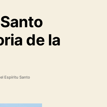
u Santo
oria de la
el Espíritu Santo