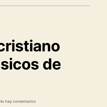
ristiano
sicos de
en
No hay comentarios
¿Qué