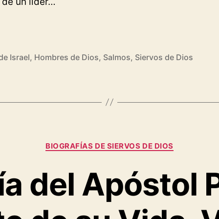
 de un líder…
rafía
de Israel
,
Hombres de Dios
,
Salmos
,
Siervos de Dios
id
Categorías
BIOGRAFÍAS DE SIERVOS DE DIOS
ía del Apóstol P