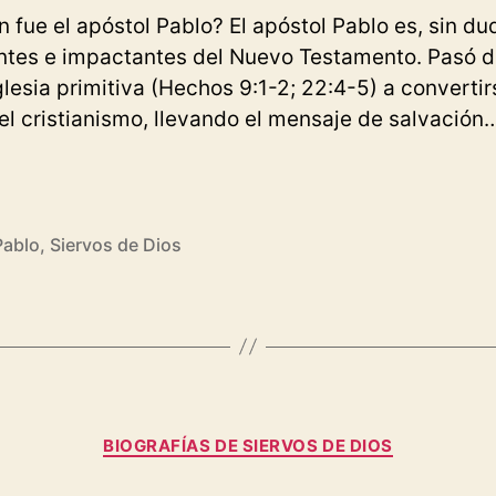
n fue el apóstol Pablo? El apóstol Pablo es, sin du
entes e impactantes del Nuevo Testamento. Pasó de
glesia primitiva (Hechos 9:1-2; 22:4-5) a converti
l cristianismo, llevando el mensaje de salvación
rafía
tol
Pablo
,
Siervos de Dios
o:
acto
,
Categorías
BIOGRAFÍAS DE SIERVOS DE DIOS
es