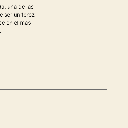
da, una de las
 ser un feroz
rse en el más
…