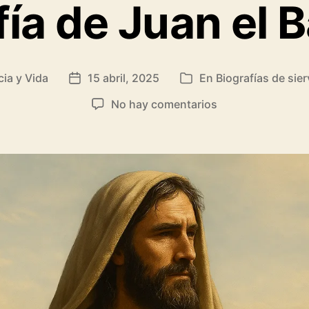
fía de Juan el B
ado
cia y Vida
15 abril, 2025
En
Biografías de sie
Fecha
Categorías
de
en
No hay comentarios
la
Biografía
entrada
de
Juan
el
Bautista