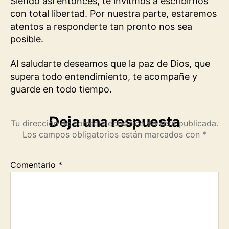
Siendo así entonces, te invitmos a escribirnos
con total libertad. Por nuestra parte, estaremos
atentos a responderte tan pronto nos sea
posible.
Al saludarte deseamos que la paz de Dios, que
supera todo entendimiento, te acompañe y
guarde en todo tiempo.
Deja una respuesta
Tu dirección de correo electrónico no será publicada.
Los campos obligatorios están marcados con
*
Comentario
*