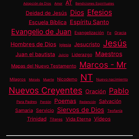
AT
Adopción de Dios
Amor
Bendiciones Espirituales
Efesios
Dios
Deidad de Jesús
Espíritu Santo
Escuela Bíblica
Evangelio de Juan
Evangelización
Gracia
Fe
Jesús
Hombres de Dios
Jesucristo
Iglesia
Maestros
Juan el bautista
Liderazgo
Juicio
Marcos - Mr
Mapas del Nuevo Testamento
NT
Nicodemo
Milagros
Nuevo nacimiento
Moisés
Muerte
Nuevos Creyentes
Pablo
Oración
Poemas
Salvación
Para Padres
Perdón
Redención
Siervos de Dios
Samaria
Servicio
Teofanía
Trinidad
Vídeos
Vida Eterna
Títeres