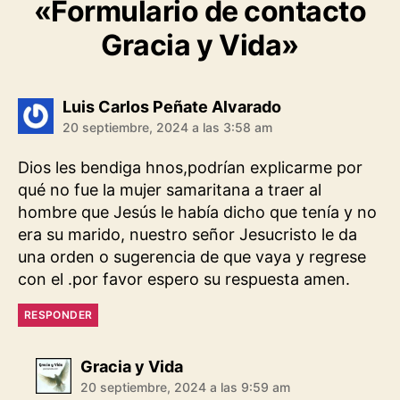
«Formulario de contacto
e
t
e
y
i
n
r
b
s
g
L
l
t
e
Gracia y Vida»
o
A
r
i
o
p
a
n
dice:
Luis Carlos Peñate Alvarado
k
p
m
k
20 septiembre, 2024 a las 3:58 am
Dios les bendiga hnos,podrían explicarme por
qué no fue la mujer samaritana a traer al
hombre que Jesús le había dicho que tenía y no
era su marido, nuestro señor Jesucristo le da
una orden o sugerencia de que vaya y regrese
con el .por favor espero su respuesta amen.
RESPONDER
dice:
Gracia y Vida
20 septiembre, 2024 a las 9:59 am