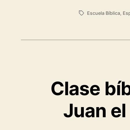
de
Mar
Escuela Bíblica
,
Esp
Etiquetas
capí
1
–
Res
y
come
gene
Clase bíb
Juan el