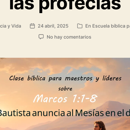
las profecías
cia y Vida
24 abril, 2025
En
Escuela bíblica p
Fecha
Categorías
de
en
No hay comentarios
la
Clase
entrada
bíblica
sobre
Marcos
1:1-
8:
Juan
el
Bautista,
su
mensaje
y
las