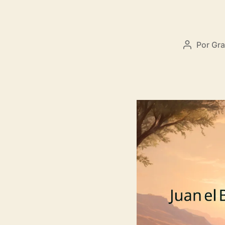
Por
Gra
Autor
de
la
entrada