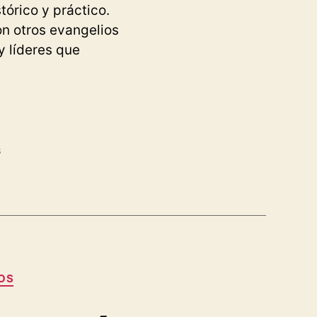
tórico y práctico.
on otros evangelios
y líderes que
s
OS