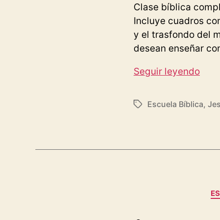
Clase bíblica compl
Incluye cuadros co
y el trasfondo del m
desean enseñar con
Clas
Seguir leyendo
bíbl
sobr
Escuela Bíblica
,
Jes
Etiquetas
Mar
1:1-
8:
Jua
el
Baut
ES
su
men