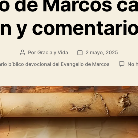
o de Marcos cap
 y comentario
Por
Gracia y Vida
2 mayo, 2025
Autor
Fecha
de
de
io bíblico devocional del Evangelio de Marcos
No h
la
la
entrada
entrada