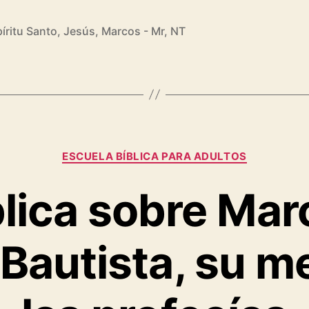
cos
íritu Santo
,
Jesús
,
Marcos - Mr
,
NT
tulo
umen
ntario
Categorías
ESCUELA BÍBLICA PARA ADULTOS
ral
lica sobre Mar
 Bautista, su m