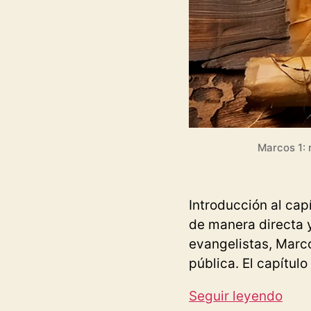
Marcos 1: 
Introducción al cap
de manera directa y
evangelistas, Marco
pública. El capítul
Evan
Seguir leyendo