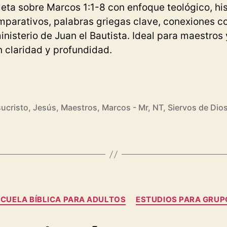
eta sobre Marcos 1:1-8 con enfoque teológico, his
mparativos, palabras griegas clave, conexiones c
inisterio de Juan el Bautista. Ideal para maestros 
 claridad y profundidad.
e
ica
e
ucristo
,
Jesús
,
Maestros
,
Marcos - Mr
,
NT
,
Siervos de Dio
cos
n
ista,
Categorías
CUELA BÍBLICA PARA ADULTOS
ESTUDIOS PARA GRUP
saje