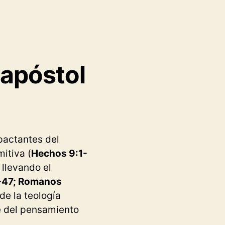
 apóstol
mpactantes del
itiva (
Hechos 9:1-
 llevando el
-47; Romanos
de la teología
te del pensamiento