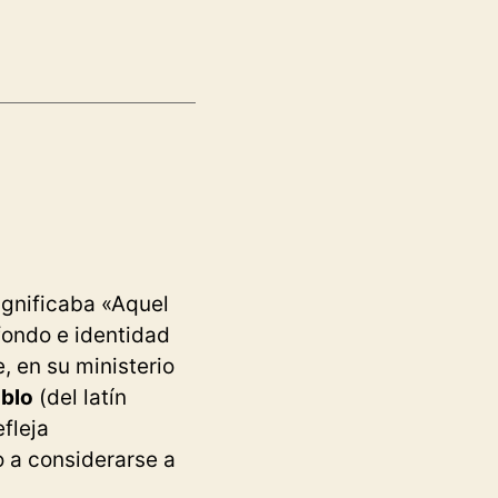
ignificaba «Aquel
fondo e identidad
e, en su ministerio
blo
(del latín
fleja
o a considerarse a