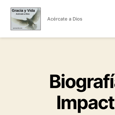
Acércate a Dios
Gracia
y
Vida
Biografí
Impacto