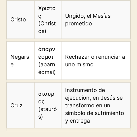
Χριστό
ς
Ungido, el Mesías
Cristo
(Christ
prometido
ós)
ἀπαρν
Negars
έομαι
Rechazar o renunciar a
e
(aparn
uno mismo
éomai)
Instrumento de
σταυρ
ejecución, en Jesús se
ός
Cruz
transformó en un
(stauró
símbolo de sufrimiento
s)
y entrega