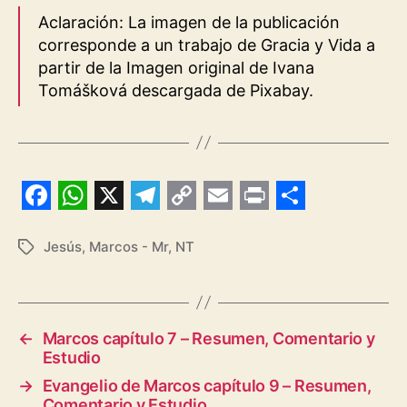
Aclaración: La imagen de la publicación
corresponde a un trabajo de Gracia y Vida a
partir de la Imagen original de Ivana
Tomášková descargada de Pixabay.
F
W
X
T
C
E
P
S
a
h
e
o
m
r
h
Jesús
,
Marcos - Mr
,
NT
Etiquetas
c
a
l
p
a
i
a
e
t
e
y
i
n
r
b
s
g
L
l
t
e
←
Marcos capítulo 7 – Resumen, Comentario y
Estudio
o
A
r
i
→
Evangelio de Marcos capítulo 9 – Resumen,
o
p
a
n
Comentario y Estudio