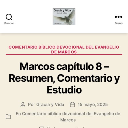
Buscar
Menú
Gracia
y
Vida
Categorías
COMENTARIO BÍBLICO DEVOCIONAL DEL EVANGELIO
DE MARCOS
Marcos capítulo 8 –
Resumen, Comentario y
Estudio
Por
Gracia y Vida
15 mayo, 2025
Autor
Fecha
de
de
En
Comentario bíblico devocional del Evangelio de
Categorías
la
la
Marcos
entrada
entrada