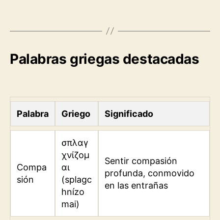
Palabras griegas destacadas
Palabra
Griego
Significado
σπλαγ
χνίζομ
Sentir compasión
Compa
αι
profunda, conmovido
sión
(splagc
en las entrañas
hnízo
mai)