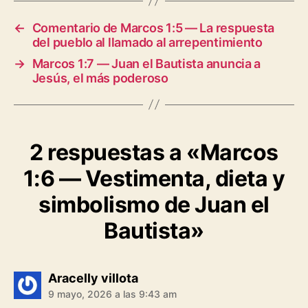
b
s
g
L
l
t
e
←
Comentario de Marcos 1:5 — La respuesta
o
A
r
i
del pueblo al llamado al arrepentimiento
o
p
a
n
→
Marcos 1:7 — Juan el Bautista anuncia a
k
p
m
k
Jesús, el más poderoso
2 respuestas a «Marcos
1:6 — Vestimenta, dieta y
simbolismo de Juan el
Bautista»
dice:
Aracelly villota
9 mayo, 2026 a las 9:43 am