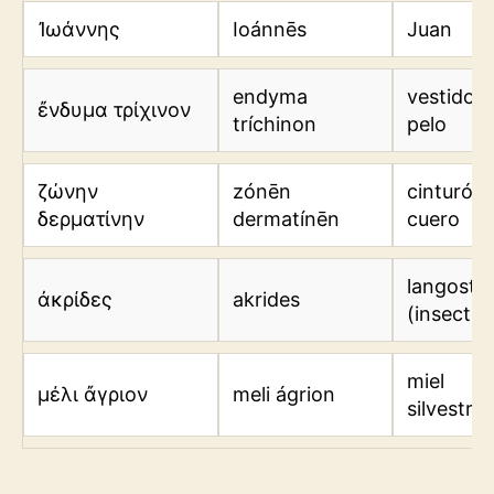
Ἰωάννης
Ioánnēs
Juan
endyma
vestido 
ἔνδυμα τρίχινον
tríchinon
pelo
ζώνην
zónēn
cinturón
δερματίνην
dermatínēn
cuero
langosta
ἀκρίδες
akrides
(insectos
miel
μέλι ἄγριον
meli ágrion
silvestre