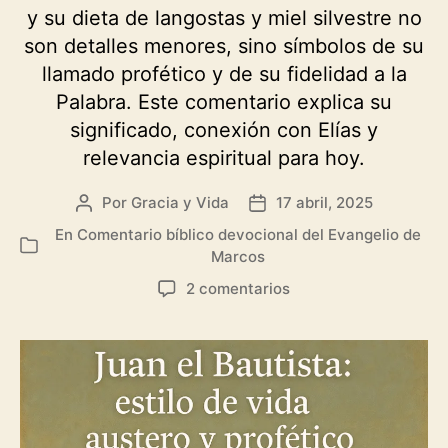
y su dieta de langostas y miel silvestre no
son detalles menores, sino símbolos de su
llamado profético y de su fidelidad a la
Palabra. Este comentario explica su
significado, conexión con Elías y
relevancia espiritual para hoy.
Por
Gracia y Vida
17 abril, 2025
Autor
Fecha
de
de
En
Comentario bíblico devocional del Evangelio de
Categorías
la
la
Marcos
entrada
entrada
en
2 comentarios
Marcos
1:6
—
Vestimenta,
dieta
y
simbolismo