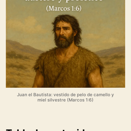
de
Juan
el
Bautista
Juan el Bautista: vestido de pelo de camello y
miel silvestre (Marcos 1:6)