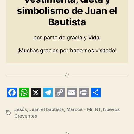
simbolismo de Juan el
Bautista
por parte de gracia y Vida.
¡Muchas gracias por habernos visitado!
F
W
X
T
C
E
P
S
a
h
e
o
m
r
h
Jesús
,
Juan el bautista
,
Marcos - Mr
,
NT
,
Nuevos
Etiquetas
Creyentes
c
a
l
p
a
i
a
e
t
e
y
i
n
r