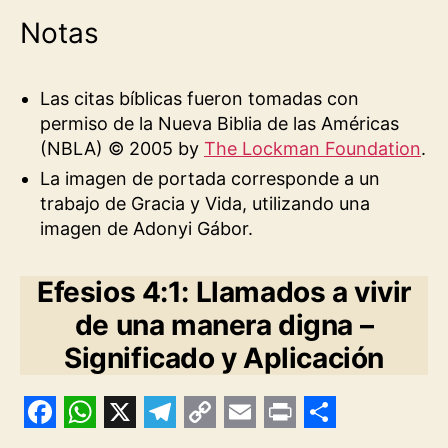
Notas
Las citas bíblicas fueron tomadas con
permiso de la Nueva Biblia de las Américas
(NBLA) © 2005 by
The Lockman Foundation
.
La imagen de portada corresponde a un
trabajo de Gracia y Vida, utilizando una
imagen de Adonyi Gábor.
Efesios 4:1: Llamados a vivir
de una manera digna –
Significado y Aplicación
F
W
X
T
C
E
P
S