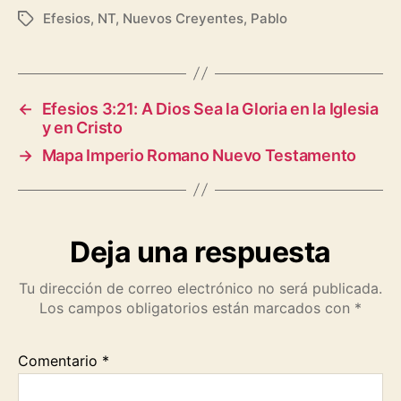
a
h
e
o
m
r
h
Efesios
,
NT
,
Nuevos Creyentes
,
Pablo
Etiquetas
c
a
l
p
a
i
a
e
t
e
y
i
n
r
b
s
g
L
l
t
e
←
Efesios 3:21: A Dios Sea la Gloria en la Iglesia
y en Cristo
o
A
r
i
→
Mapa Imperio Romano Nuevo Testamento
o
p
a
n
k
p
m
k
Deja una respuesta
Tu dirección de correo electrónico no será publicada.
Los campos obligatorios están marcados con
*
Comentario
*