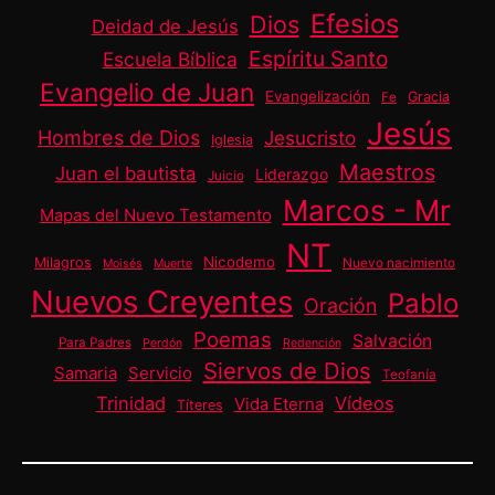
Efesios
Dios
Deidad de Jesús
Espíritu Santo
Escuela Bíblica
Evangelio de Juan
Evangelización
Gracia
Fe
Jesús
Hombres de Dios
Jesucristo
Iglesia
Maestros
Juan el bautista
Liderazgo
Juicio
Marcos - Mr
Mapas del Nuevo Testamento
NT
Nicodemo
Milagros
Nuevo nacimiento
Moisés
Muerte
Nuevos Creyentes
Pablo
Oración
Poemas
Salvación
Para Padres
Perdón
Redención
Siervos de Dios
Samaria
Servicio
Teofanía
Trinidad
Vídeos
Vida Eterna
Títeres