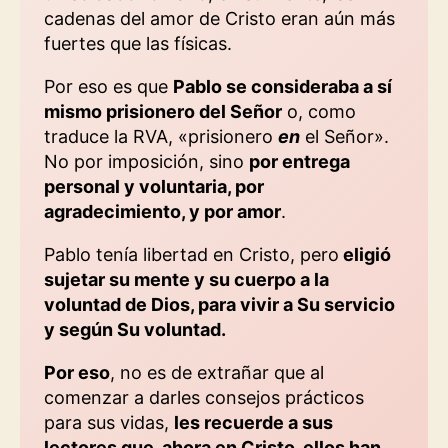
cadenas del amor de Cristo eran aún más
fuertes que las físicas.
Por eso es que
Pablo se consideraba a sí
mismo prisionero del Señor
o, como
traduce la RVA, «prisionero
en
el Señor».
No por imposición, sino
por entrega
personal y voluntaria, por
agradecimiento, y por amor
.
Pablo tenía libertad en Cristo, pero
eligió
sujetar su mente y su cuerpo a la
voluntad de Dios, para vivir a Su servicio
y según Su voluntad.
Por eso
, no es de extrañar que al
comenzar a darles consejos prácticos
para sus vidas,
les recuerde a sus
lectores que, ahora en Cristo, ellos han