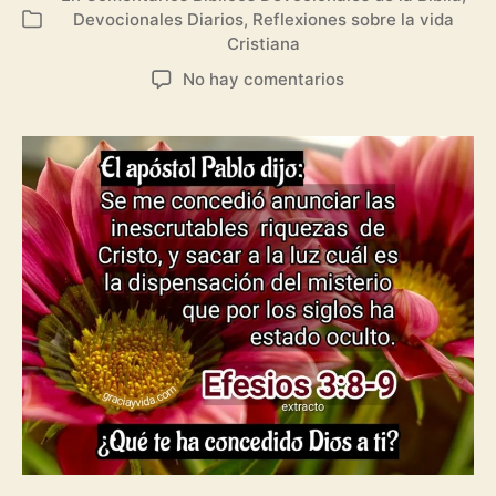
la
la
Devocionales Diarios
,
Reflexiones sobre la vida
Categorías
entrada
entrada
Cristiana
en
No hay comentarios
Efesios
3:8-
9:
Las
Insondables
Riquezas
de
Cristo