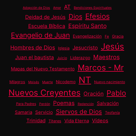
AT
Adopción de Dios
Amor
Bendiciones Espirituales
Efesios
Dios
Deidad de Jesús
Espíritu Santo
Escuela Bíblica
Evangelio de Juan
Evangelización
Gracia
Fe
Jesús
Hombres de Dios
Jesucristo
Iglesia
Maestros
Juan el bautista
Liderazgo
Juicio
Marcos - Mr
Mapas del Nuevo Testamento
NT
Nicodemo
Milagros
Nuevo nacimiento
Moisés
Muerte
Nuevos Creyentes
Pablo
Oración
Poemas
Salvación
Para Padres
Perdón
Redención
Siervos de Dios
Samaria
Servicio
Teofanía
Trinidad
Vídeos
Vida Eterna
Títeres