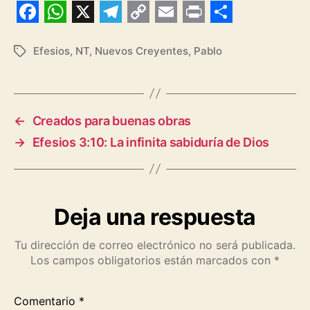
F
W
X
T
C
E
P
S
a
h
e
o
m
r
h
Efesios
,
NT
,
Nuevos Creyentes
,
Pablo
Etiquetas
c
a
l
p
a
i
a
e
t
e
y
i
n
r
b
s
g
L
l
t
e
←
Creados para buenas obras
o
A
r
i
→
Efesios 3:10: La infinita sabiduría de Dios
o
p
a
n
k
p
m
k
Deja una respuesta
Tu dirección de correo electrónico no será publicada.
Los campos obligatorios están marcados con
*
Comentario
*