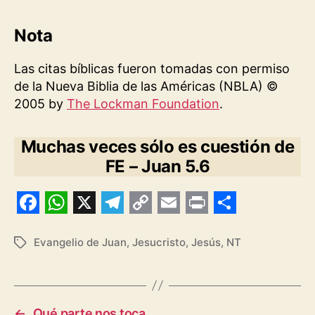
Nota
Las citas bíblicas fueron tomadas con permiso
de la Nueva Biblia de las Américas (NBLA) ©
2005 by
The Lockman Foundation
.
Muchas veces sólo es cuestión de
FE – Juan 5.6
F
W
X
T
C
E
P
S
a
h
e
o
m
r
h
Evangelio de Juan
,
Jesucristo
,
Jesús
,
NT
Etiquetas
c
a
l
p
a
i
a
e
t
e
y
i
n
r
b
s
g
L
l
t
e
←
Qué parte nos toca