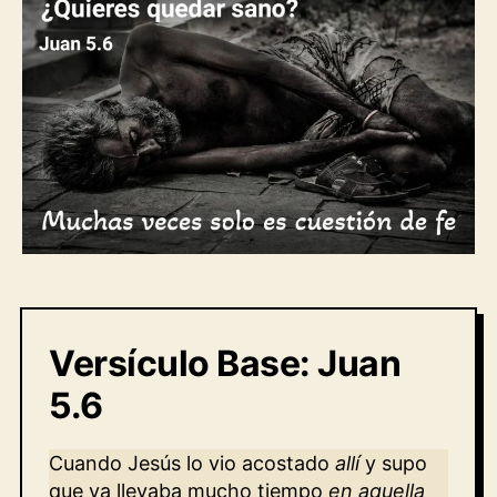
FE
Versículo Base: Juan
5.6
Cuando Jesús lo vio acostado
allí
y supo
que ya llevaba mucho tiempo
en aquella