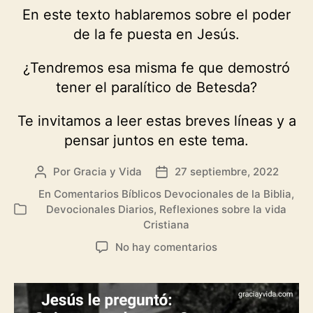
En este texto hablaremos sobre el poder
de la fe puesta en Jesús.
¿Tendremos esa misma fe que demostró
tener el paralítico de Betesda?
Te invitamos a leer estas breves líneas y a
pensar juntos en este tema.
Por
Gracia y Vida
27 septiembre, 2022
Autor
Fecha
de
de
En
Comentarios Bíblicos Devocionales de la Biblia
,
la
la
Devocionales Diarios
,
Reflexiones sobre la vida
Categorías
entrada
entrada
Cristiana
en
No hay comentarios
Sólo
es
cuestión
de