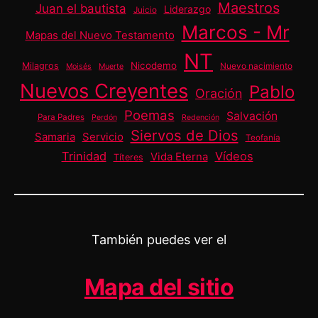
Maestros
Juan el bautista
Liderazgo
Juicio
Marcos - Mr
Mapas del Nuevo Testamento
NT
Nicodemo
Milagros
Nuevo nacimiento
Moisés
Muerte
Nuevos Creyentes
Pablo
Oración
Poemas
Salvación
Para Padres
Perdón
Redención
Siervos de Dios
Samaria
Servicio
Teofanía
Trinidad
Vídeos
Vida Eterna
Títeres
También puedes ver el
Mapa del sitio