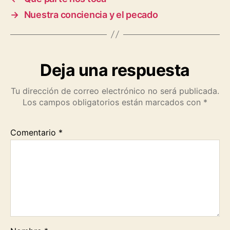
o
A
r
i
→
Nuestra conciencia y el pecado
o
p
a
n
k
p
m
k
Deja una respuesta
Tu dirección de correo electrónico no será publicada.
Los campos obligatorios están marcados con
*
Comentario
*