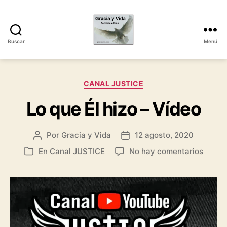
Buscar
Menú
Gracia
y
Vida
Categorías
CANAL JUSTICE
Lo que Él hizo – Vídeo
Por
Gracia y Vida
12 agosto, 2020
Autor
Fecha
de
de
en
En
Canal JUSTICE
No hay comentarios
Categorías
la
la
Lo
entrada
entrada
que
Él
hizo
–
Vídeo