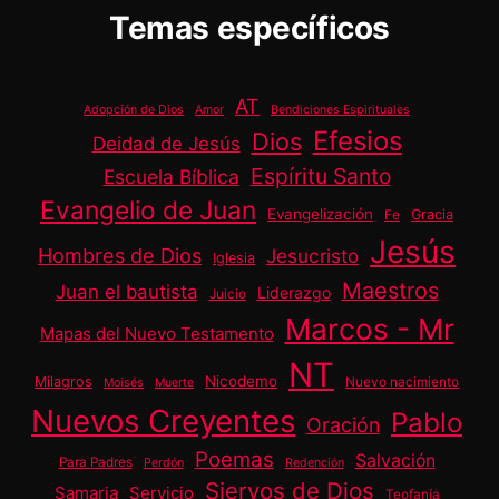
Temas específicos
AT
Adopción de Dios
Amor
Bendiciones Espirituales
Efesios
Dios
Deidad de Jesús
Espíritu Santo
Escuela Bíblica
Evangelio de Juan
Evangelización
Gracia
Fe
Jesús
Hombres de Dios
Jesucristo
Iglesia
Maestros
Juan el bautista
Liderazgo
Juicio
Marcos - Mr
Mapas del Nuevo Testamento
NT
Nicodemo
Milagros
Nuevo nacimiento
Moisés
Muerte
Nuevos Creyentes
Pablo
Oración
Poemas
Salvación
Para Padres
Perdón
Redención
Siervos de Dios
Samaria
Servicio
Teofanía