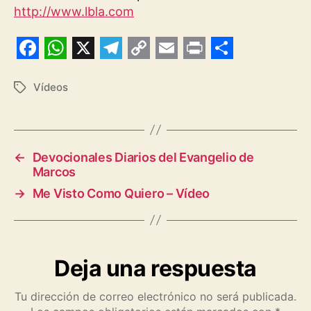
http://www.lbla.com
F
W
X
T
C
E
P
S
a
h
e
o
m
r
h
Vídeos
Etiquetas
c
a
l
p
a
i
a
e
t
e
y
i
n
r
b
s
g
L
l
t
e
←
Devocionales Diarios del Evangelio de
Marcos
o
A
r
i
→
Me Visto Como Quiero – Vídeo
o
p
a
n
k
p
m
k
Deja una respuesta
Tu dirección de correo electrónico no será publicada.