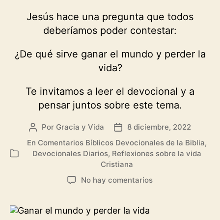
Jesús hace una pregunta que todos
deberíamos poder contestar:
¿De qué sirve ganar el mundo y perder la
vida?
Te invitamos a leer el devocional y a
pensar juntos sobre este tema.
Por
Gracia y Vida
8 diciembre, 2022
Autor
Fecha
de
de
En
Comentarios Bíblicos Devocionales de la Biblia
,
la
la
Devocionales Diarios
,
Reflexiones sobre la vida
Categorías
entrada
entrada
Cristiana
en
No hay comentarios
Ganar
el
mundo