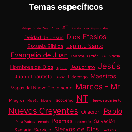
Temas específicos
AT
Adopción de Dios
Amor
Bendiciones Espirituales
Efesios
Dios
Deidad de Jesús
Espíritu Santo
Escuela Bíblica
Evangelio de Juan
Evangelización
Gracia
Fe
Jesús
Hombres de Dios
Jesucristo
Iglesia
Maestros
Juan el bautista
Liderazgo
Juicio
Marcos - Mr
Mapas del Nuevo Testamento
NT
Nicodemo
Milagros
Nuevo nacimiento
Moisés
Muerte
Nuevos Creyentes
Pablo
Oración
Poemas
Salvación
Para Padres
Perdón
Redención
Siervos de Dios
Samaria
Servicio
Teofanía