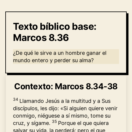
y
perder
la
vida
Texto bíblico base:
Marcos 8.36
¿De qué le sirve a un hombre ganar el
mundo entero y perder su alma?
Contexto: Marcos 8.34-38
34
Llamando Jesús a la multitud y a Sus
discípulos, les dijo: «Si alguien quiere venir
conmigo, niéguese a sí mismo, tome su
35
cruz, y sígame.
Porque el que quiera
salvar su vida, la perderá; pero el que