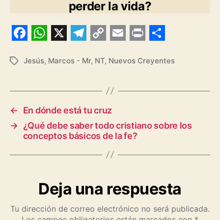
perder la vida?
F
W
X
T
C
E
P
S
a
h
e
o
m
r
h
Jesús
,
Marcos - Mr
,
NT
,
Nuevos Creyentes
Etiquetas
c
a
l
p
a
i
a
e
t
e
y
i
n
r
b
s
g
L
l
t
e
←
En dónde está tu cruz
o
A
r
i
→
¿Qué debe saber todo cristiano sobre los
conceptos básicos de la fe?
o
p
a
n
k
p
m
k
Deja una respuesta
Tu dirección de correo electrónico no será publicada.
Los campos obligatorios están marcados con
*