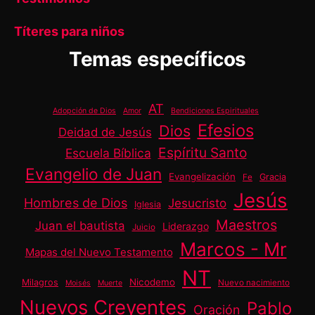
Títeres para niños
Temas específicos
AT
Adopción de Dios
Amor
Bendiciones Espirituales
Efesios
Dios
Deidad de Jesús
Espíritu Santo
Escuela Bíblica
Evangelio de Juan
Evangelización
Gracia
Fe
Jesús
Hombres de Dios
Jesucristo
Iglesia
Maestros
Juan el bautista
Liderazgo
Juicio
Marcos - Mr
Mapas del Nuevo Testamento
NT
Nicodemo
Milagros
Nuevo nacimiento
Moisés
Muerte
Nuevos Creyentes
Pablo
Oración