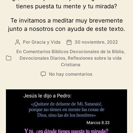
tienes puesta tu mente y tu mirada?
Te invitamos a meditar muy brevemente
junto a nosotros con ayuda de este texto.
Por
Gracia y Vida
30 noviembre, 2022
Autor
Fecha
de
de
En
Comentarios Bíblicos Devocionales de la Biblia
,
la
la
Devocionales Diarios
,
Reflexiones sobre la vida
Categorías
entrada
entrada
Cristiana
en
No hay comentarios
Dónde
pones
tu
mirada