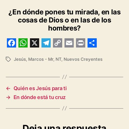
¿En dónde pones tu mirada, en las
cosas de Dios o en las de los
hombres?
F
W
X
T
C
E
P
S
a
h
e
o
m
r
h
Jesús
,
Marcos - Mr
,
NT
,
Nuevos Creyentes
Etiquetas
c
a
l
p
a
i
a
e
t
e
y
i
n
r
b
s
g
L
l
t
e
←
Quién es Jesús para ti
o
A
r
i
→
En dónde está tu cruz
o
p
a
n
k
p
m
k
Deja una respuesta