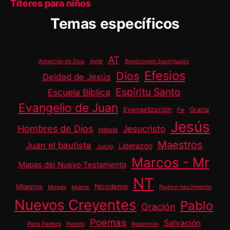
Títeres para niños
Temas específicos
AT
Adopción de Dios
Amor
Bendiciones Espirituales
Efesios
Dios
Deidad de Jesús
Espíritu Santo
Escuela Bíblica
Evangelio de Juan
Evangelización
Gracia
Fe
Jesús
Hombres de Dios
Jesucristo
Iglesia
Maestros
Juan el bautista
Liderazgo
Juicio
Marcos - Mr
Mapas del Nuevo Testamento
NT
Nicodemo
Milagros
Nuevo nacimiento
Moisés
Muerte
Nuevos Creyentes
Pablo
Oración
Poemas
Salvación
Para Padres
Perdón
Redención