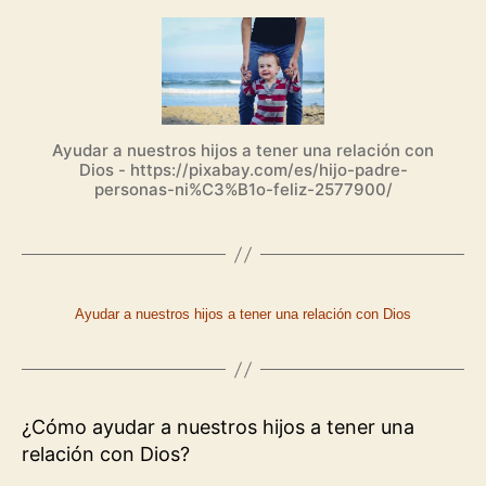
a
nuestros
hijos
a
tener
una
Ayudar a nuestros hijos a tener una relación con
relación
Dios - https://pixabay.com/es/hijo-padre-
con
personas-ni%C3%B1o-feliz-2577900/
Dios
Ayudar a nuestros hijos a tener una relación con Dios
¿Cómo ayudar a nuestros hijos a tener una
relación con Dios?