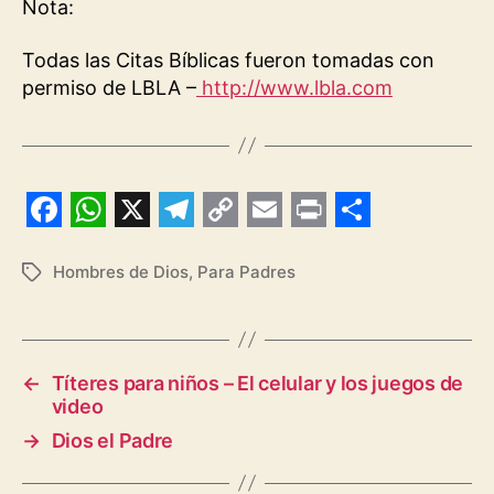
Nota:
Todas las Citas Bíblicas fueron tomadas con
permiso de LBLA –
http://www.lbla.com
F
W
X
T
C
E
P
S
a
h
e
o
m
r
h
Hombres de Dios
,
Para Padres
Etiquetas
c
a
l
p
a
i
a
e
t
e
y
i
n
r
b
s
g
L
l
t
e
←
Títeres para niños – El celular y los juegos de
video
o
A
r
i
→
Dios el Padre
o
p
a
n
k
p
m
k