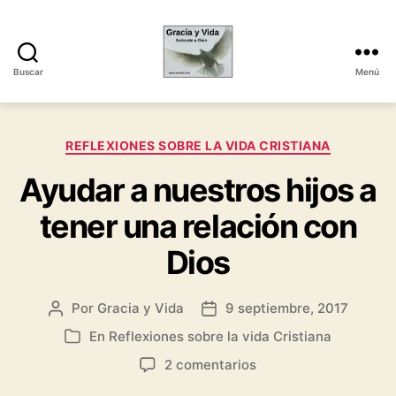
Buscar
Menú
Gracia
y
Vida
Categorías
REFLEXIONES SOBRE LA VIDA CRISTIANA
Ayudar a nuestros hijos a
tener una relación con
Dios
Por
Gracia y Vida
9 septiembre, 2017
Autor
Fecha
de
de
En
Reflexiones sobre la vida Cristiana
Categorías
la
la
en
2 comentarios
entrada
entrada
Ayudar