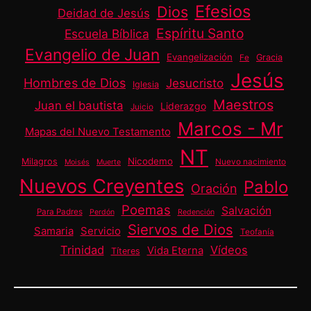
Efesios
Dios
Deidad de Jesús
Espíritu Santo
Escuela Bíblica
Evangelio de Juan
Evangelización
Gracia
Fe
Jesús
Hombres de Dios
Jesucristo
Iglesia
Maestros
Juan el bautista
Liderazgo
Juicio
Marcos - Mr
Mapas del Nuevo Testamento
NT
Nicodemo
Milagros
Nuevo nacimiento
Moisés
Muerte
Nuevos Creyentes
Pablo
Oración
Poemas
Salvación
Para Padres
Perdón
Redención
Siervos de Dios
Samaria
Servicio
Teofanía
Trinidad
Vídeos
Vida Eterna
Títeres