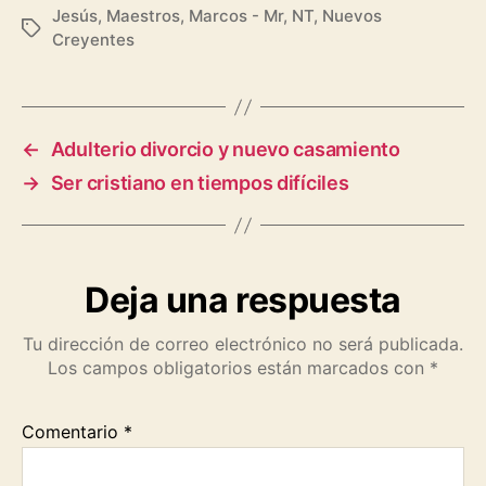
a
h
e
o
m
r
h
Jesús
,
Maestros
,
Marcos - Mr
,
NT
,
Nuevos
Etiquetas
Creyentes
c
a
l
p
a
i
a
e
t
e
y
i
n
r
b
s
g
L
l
t
e
←
Adulterio divorcio y nuevo casamiento
o
A
r
i
→
Ser cristiano en tiempos difíciles
o
p
a
n
k
p
m
k
Deja una respuesta
Tu dirección de correo electrónico no será publicada.
Los campos obligatorios están marcados con
*
Comentario
*