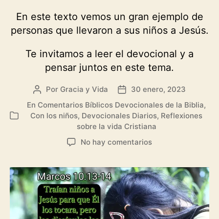
En este texto vemos un gran ejemplo de
personas que llevaron a sus niños a Jesús.
Te invitamos a leer el devocional y a
pensar juntos en este tema.
Por
Gracia y Vida
30 enero, 2023
Autor
Fecha
de
de
En
Comentarios Bíblicos Devocionales de la Biblia
,
la
la
Con los niños
,
Devocionales Diarios
,
Reflexiones
Categorías
entrada
entrada
sobre la vida Cristiana
en
No hay comentarios
Llevemos
a
nuestros
niños
a
Jesús