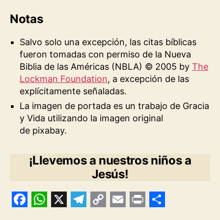
Notas
Salvo solo una excepción, las citas bíblicas
fueron tomadas con permiso de la Nueva
Biblia de las Américas (NBLA) © 2005 by
The
Lockman Foundation
, a excepción de las
explícitamente señaladas.
La imagen de portada es un trabajo de Gracia
y Vida utilizando la imagen original
de pixabay.
¡Llevemos a nuestros niños a
Jesús!
F
W
X
T
C
E
P
S