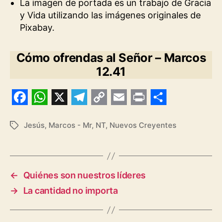
La imagen de portada es un trabajo de Gracia
y Vida utilizando las imágenes originales de
Pixabay.
Cómo ofrendas al Señor – Marcos
12.41
F
W
X
T
C
E
P
S
a
h
e
o
m
r
h
Jesús
,
Marcos - Mr
,
NT
,
Nuevos Creyentes
Etiquetas
c
a
l
p
a
i
a
e
t
e
y
i
n
r
b
s
g
L
l
t
e
←
Quiénes son nuestros líderes
o
A
r
i
→
La cantidad no importa
o
p
a
n