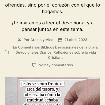
ofrendas, sino por el corazón con el que lo
hagamos.
¡Te invitamos a leer el devocional y a
pensar juntos en este tema.
Por
Gracia y Vida
21 abril, 2023
Autor
Fecha
de
de
En
Comentarios Bíblicos Devocionales de la Biblia
,
la
la
Devocionales Diarios
,
Reflexiones sobre la vida
Categorías
entrada
entrada
Cristiana
en
No hay comentarios
Cómo
ofrendas
al
Señor