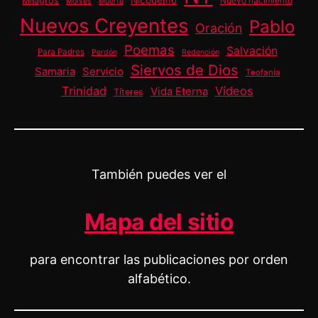
Nicodemo
Milagros
Nuevo nacimiento
Moisés
Muerte
Nuevos Creyentes
Pablo
Oración
Poemas
Salvación
Para Padres
Perdón
Redención
Siervos de Dios
Samaria
Servicio
Teofanía
Trinidad
Vídeos
Vida Eterna
Títeres
También puedes ver el
Mapa del sitio
para encontrar las publicaciones por orden
alfabético.