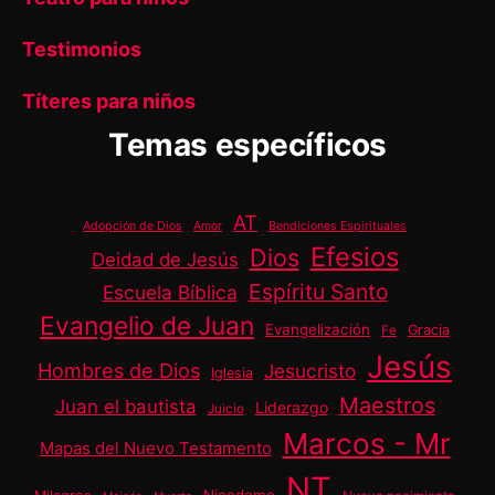
Testimonios
Títeres para niños
Temas específicos
AT
Adopción de Dios
Amor
Bendiciones Espirituales
Efesios
Dios
Deidad de Jesús
Espíritu Santo
Escuela Bíblica
Evangelio de Juan
Evangelización
Gracia
Fe
Jesús
Hombres de Dios
Jesucristo
Iglesia
Maestros
Juan el bautista
Liderazgo
Juicio
Marcos - Mr
Mapas del Nuevo Testamento
NT