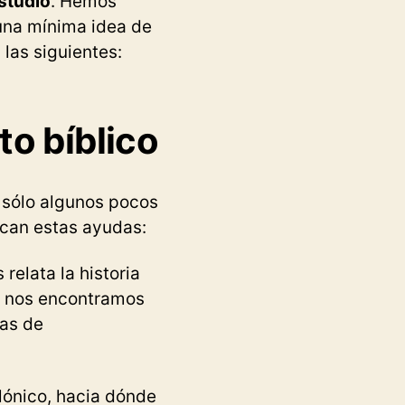
studio
. Hemos
una mínima idea de
as siguientes:
to bíblico
 sólo algunos pocos
ican estas ayudas:
relata la historia
as, nos encontramos
as de
ilónico, hacia dónde