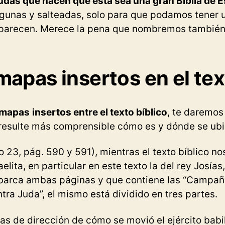
das que hacen que ésta sea una gran Biblia de E
gunas y salteadas, solo para que podamos tener 
arecen. Merece la pena que nombremos también l
mapas insertos en el tex
mapas
insertos entre el texto bíblico
, te daremos
resulte más comprensible cómo es y dónde se ub
 23, pág. 590 y 591), mientras el texto bíblico nos 
aelita, en particular en este texto la del rey Josí
barca ambas páginas y que contiene las “Campañ
a Juda”, el mismo está dividido en tres partes.
eas de dirección de cómo se movió el ejército bab