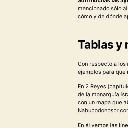
Son muchas las ayu
mencionado sólo al
cómo y de dónde ap
Tablas y 
Con respecto a los
ejemplos para que 
En 2 Reyes (capítulo
de la monarquía isr
con un mapa que a
Nabucodonosor contr
En él vemos las lín