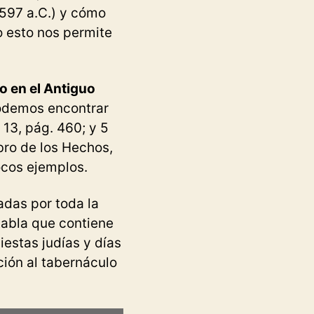
(597 a.C.) y cómo
o esto nos permite
o en el Antiguo
podemos encontrar
13, pág. 460; y 5
bro de los Hechos,
cos ejemplos.
das por toda la
tabla que contiene
iestas judías y días
ción al tabernáculo