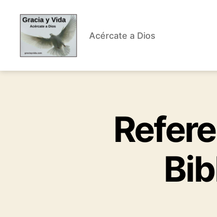
Acércate a Dios
Gracia
y
Vida
Refere
Bib