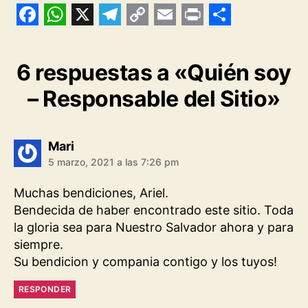
F
W
X
T
C
E
P
S
a
h
e
o
m
r
h
6 respuestas a «Quién soy
c
a
l
p
a
i
a
– Responsable del Sitio»
e
t
e
y
i
n
r
b
s
g
L
l
t
e
o
A
r
i
dice:
Mari
o
p
a
n
5 marzo, 2021 a las 7:26 pm
k
p
m
k
Muchas bendiciones, Ariel.
Bendecida de haber encontrado este sitio. Toda
la gloria sea para Nuestro Salvador ahora y para
siempre.
Su bendicion y compania contigo y los tuyos!
RESPONDER