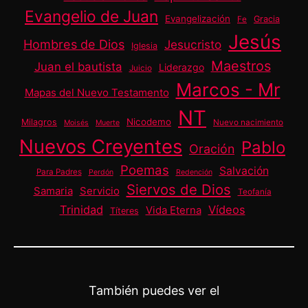
Evangelio de Juan
Evangelización
Gracia
Fe
Jesús
Hombres de Dios
Jesucristo
Iglesia
Maestros
Juan el bautista
Liderazgo
Juicio
Marcos - Mr
Mapas del Nuevo Testamento
NT
Nicodemo
Milagros
Nuevo nacimiento
Moisés
Muerte
Nuevos Creyentes
Pablo
Oración
Poemas
Salvación
Para Padres
Perdón
Redención
Siervos de Dios
Samaria
Servicio
Teofanía
Trinidad
Vídeos
Vida Eterna
Títeres
También puedes ver el