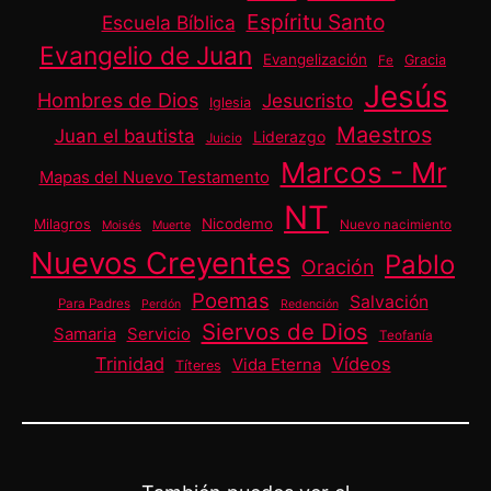
Espíritu Santo
Escuela Bíblica
Evangelio de Juan
Evangelización
Gracia
Fe
Jesús
Hombres de Dios
Jesucristo
Iglesia
Maestros
Juan el bautista
Liderazgo
Juicio
Marcos - Mr
Mapas del Nuevo Testamento
NT
Nicodemo
Milagros
Nuevo nacimiento
Moisés
Muerte
Nuevos Creyentes
Pablo
Oración
Poemas
Salvación
Para Padres
Perdón
Redención
Siervos de Dios
Samaria
Servicio
Teofanía
Trinidad
Vídeos
Vida Eterna
Títeres