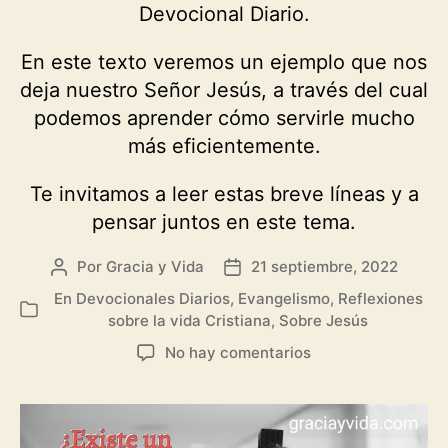
Devocional Diario.
En este texto veremos un ejemplo que nos
deja nuestro Señor Jesús, a través del cual
podemos aprender cómo servirle mucho
más eficientemente.
Te invitamos a leer estas breve líneas y a
pensar juntos en este tema.
Por
Gracia y Vida
21 septiembre, 2022
Autor
Fecha
de
de
En
Devocionales Diarios
,
Evangelismo
,
Reflexiones
Categorías
la
la
sobre la vida Cristiana
,
Sobre Jesús
entrada
entrada
en
No hay comentarios
Predicar
en
el
momento