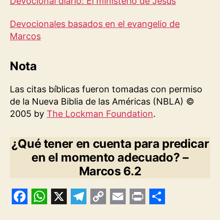
Devocional diario: El ministerio de Jesús
Devocionales basados en el evangelio de
Marcos
Nota
Las citas bíblicas fueron tomadas con permiso
de la Nueva Biblia de las Américas (NBLA) ©
2005 by
The Lockman Foundation
.
¿Qué tener en cuenta para predicar
en el momento adecuado? –
Marcos 6.2
F
W
X
T
C
E
P
S