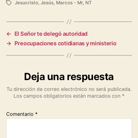
a
h
e
o
m
r
h
Jesucristo
,
Jesús
,
Marcos - Mr
,
NT
Etiquetas
c
a
l
p
a
i
a
e
t
e
y
i
n
r
b
s
g
L
l
t
e
←
El Señor te delegó autoridad
o
A
r
i
→
Preocupaciones cotidianas y ministerio
o
p
a
n
k
p
m
k
Deja una respuesta
Tu dirección de correo electrónico no será publicada.
Los campos obligatorios están marcados con
*
Comentario
*