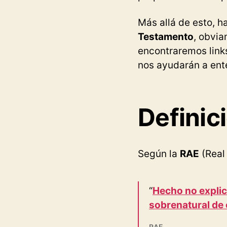
Más allá de esto, 
Testamento
, obvi
encontraremos link
nos ayudarán a en
Definic
Según la
RAE
(Real
“
Hecho no explica
sobrenatural de 
RAE