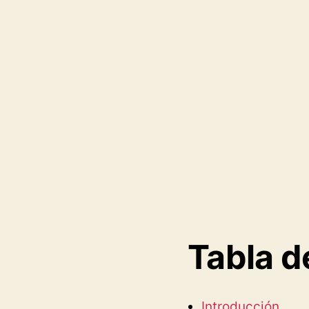
la
entrada
Tabla d
Introducción