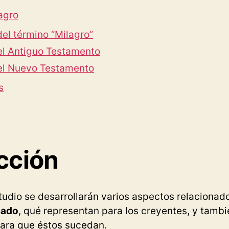
agro
del término “Milagro”
el Antiguo Testamento
 el Nuevo Testamento
s
cción
tudio se desarrollarán varios aspectos relacionado
cado
, qué representan para los creyentes, y tambié
para que éstos sucedan.