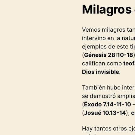
Milagros
Vemos milagros tan
intervino en la nat
ejemplos de este ti
(
Génesis 28:10-18
califican como
teof
Dios invisible
.
También hubo inter
se demostró amplia
(
Éxodo 7.14-11-10
(
Josué 10.13-14
);
c
Hay tantos otros ej