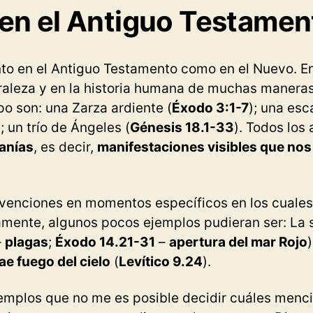
 en el Antiguo Testamen
to en el Antiguo Testamento como en el Nuevo. E
uraleza y en la historia humana de muchas maneras
po son: una Zarza ardiente (
Éxodo 3:1-7
); una esc
); un trío de Ángeles (
Génesis 18.1-33
). Todos los 
anías
, es decir,
manifestaciones visibles que nos 
venciones en momentos específicos en los cuales
mente, algunos pocos ejemplos pudieran ser: La s
–
plagas
;
Éxodo 14.21-31
–
apertura del mar Rojo
)
ae fuego del cielo
(
Levítico 9.24
).
emplos que no me es posible decidir cuáles menci