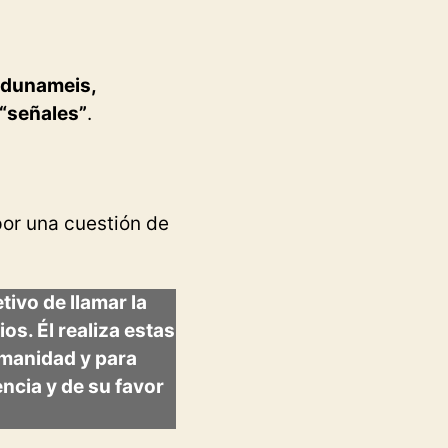
 dunameis,
 “señales”
.
por una cuestión de
tivo de llamar la
os. Él realiza estas
umanidad y para
ncia y de su favor