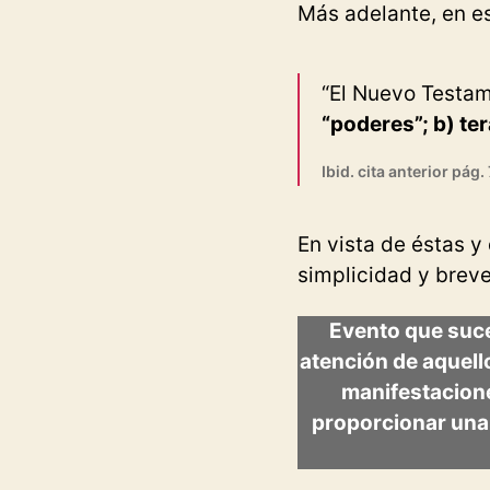
Más adelante, en es
“El Nuevo Testam
“poderes”; b) te
Ibid. cita anterior pág.
En vista de éstas y
simplicidad y brev
Evento que suced
atención de aquello
manifestacione
proporcionar una 