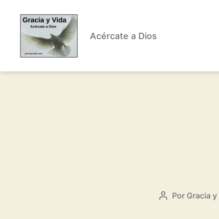
Acércate a Dios
Gracia
y
Vida
Por
Gracia y
Autor
de