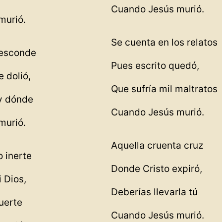
Cuando Jesús murió.
murió.
Se cuenta en los relatos
e esconde
Pues escrito quedó,
 dolió,
Que sufría mil maltratos
y dónde
Cuando Jesús murió.
murió.
Aquella cruenta cruz
o inerte
Donde Cristo expiró,
 Dios,
Deberías llevarla tú
uerte
Cuando Jesús murió.