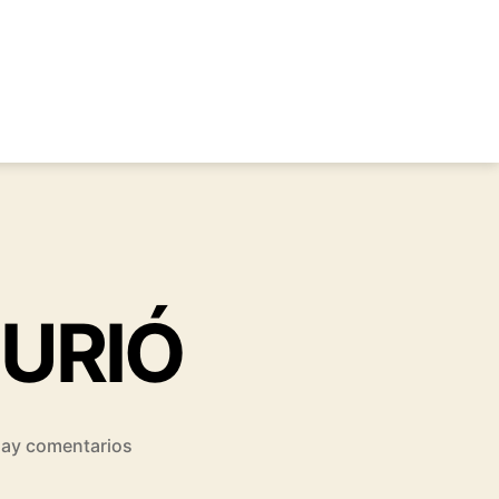
URIÓ
en
ay comentarios
CUANDO
JESÚS