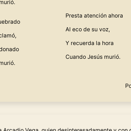
murió.
Presta atención ahora
uebrado
Al eco de su voz,
clamó,
Y recuerda la hora
ndonado
Cuando Jesús murió.
murió.
Po
 Arcadio Vega, quien desinteresadamente y con 