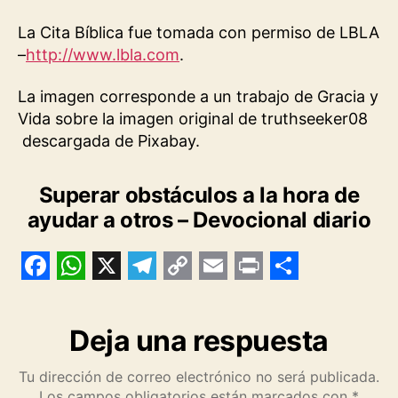
La Cita Bíblica fue tomada con permiso de LBLA
–
http://www.lbla.com
.
La imagen corresponde a un trabajo de Gracia y
Vida sobre la imagen original de truthseeker08
descargada de Pixabay.
Superar obstáculos a la hora de
ayudar a otros – Devocional diario
F
W
X
T
C
E
P
S
a
h
e
o
m
r
h
Deja una respuesta
c
a
l
p
a
i
a
e
t
e
y
i
n
r
Tu dirección de correo electrónico no será publicada.
Los campos obligatorios están marcados con
*