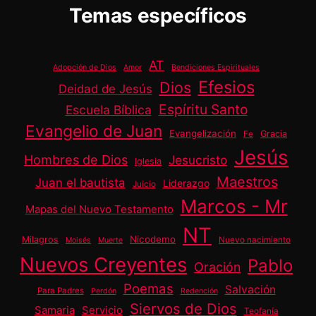
Temas específicos
AT
Adopción de Dios
Amor
Bendiciones Espirituales
Efesios
Dios
Deidad de Jesús
Espíritu Santo
Escuela Bíblica
Evangelio de Juan
Evangelización
Gracia
Fe
Jesús
Hombres de Dios
Jesucristo
Iglesia
Maestros
Juan el bautista
Liderazgo
Juicio
Marcos - Mr
Mapas del Nuevo Testamento
NT
Nicodemo
Milagros
Nuevo nacimiento
Moisés
Muerte
Nuevos Creyentes
Pablo
Oración
Poemas
Salvación
Para Padres
Perdón
Redención
Siervos de Dios
Samaria
Servicio
Teofanía