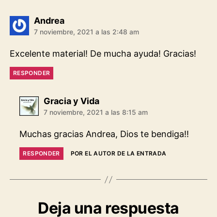
k
p
m
k
dice:
Andrea
7 noviembre, 2021 a las 2:48 am
Excelente material! De mucha ayuda! Gracias!
RESPONDER
dice:
Gracia y Vida
7 noviembre, 2021 a las 8:15 am
Muchas gracias Andrea, Dios te bendiga!!
RESPONDER
POR EL AUTOR DE LA ENTRADA
Deja una respuesta