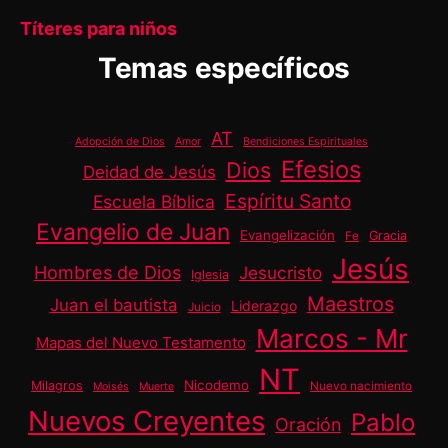
Títeres para niños
Temas específicos
AT
Adopción de Dios
Amor
Bendiciones Espirituales
Efesios
Dios
Deidad de Jesús
Espíritu Santo
Escuela Bíblica
Evangelio de Juan
Evangelización
Gracia
Fe
Jesús
Hombres de Dios
Jesucristo
Iglesia
Maestros
Juan el bautista
Liderazgo
Juicio
Marcos - Mr
Mapas del Nuevo Testamento
NT
Nicodemo
Milagros
Nuevo nacimiento
Moisés
Muerte
Nuevos Creyentes
Pablo
Oración