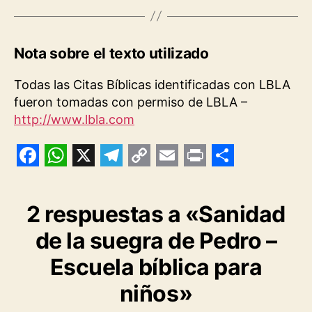
Nota sobre el texto utilizado
Todas las Citas Bíblicas identificadas con LBLA
fueron tomadas con permiso de LBLA –
http://www.lbla.com
F
W
X
T
C
E
P
S
a
h
e
o
m
r
h
2 respuestas a «Sanidad
c
a
l
p
a
i
a
de la suegra de Pedro –
e
t
e
y
i
n
r
b
s
g
L
l
t
e
Escuela bíblica para
o
A
r
i
niños»
o
p
a
n