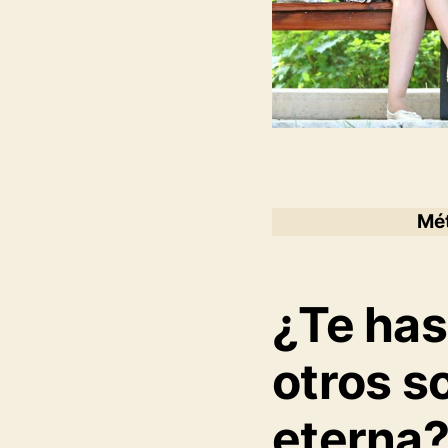
Mét
¿Te has
otros so
eterna?