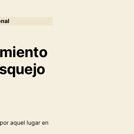
onal
tamiento
osquejo
por aquel lugar en