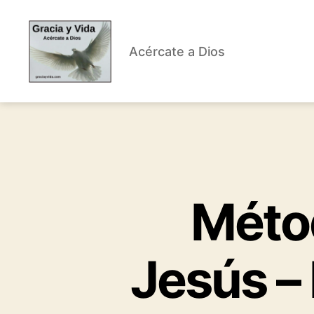
Acércate a Dios
Gracia
y
Vida
Métod
Jesús –