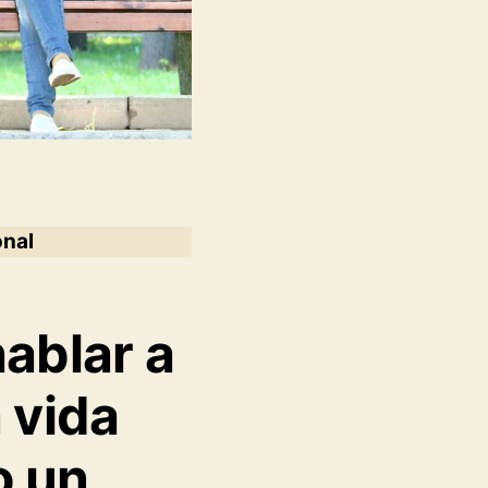
onal
ablar a
a vida
o un