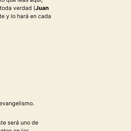
 toda verdad (
Juan
rte y lo hará en cada
 evangelismo.
te será uno de
ntos en las