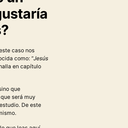
gustaría
s?
este caso nos
ocida como: “
Jesús
halla en capítulo
sino que
o que será muy
estudio. De este
mismo.
lo que leas aquí,