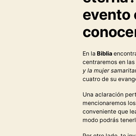
evento 
conocer
En la
Biblia
encontr
centraremos en las 
y la mujer samarita
cuatro de su evange
Una aclaración pert
mencionaremos los 
conveniente que lea
modo podrás tenerl
Por otro lado, te in