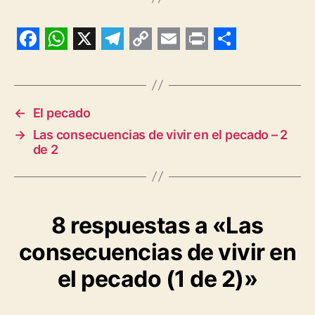
F
W
X
T
C
E
P
S
a
h
e
o
m
r
h
c
a
l
p
a
i
a
←
El pecado
e
t
e
y
i
n
r
→
Las consecuencias de vivir en el pecado – 2
b
s
g
L
l
t
e
de 2
o
A
r
i
o
p
a
n
k
p
m
k
8 respuestas a «Las
consecuencias de vivir en
el pecado (1 de 2)»