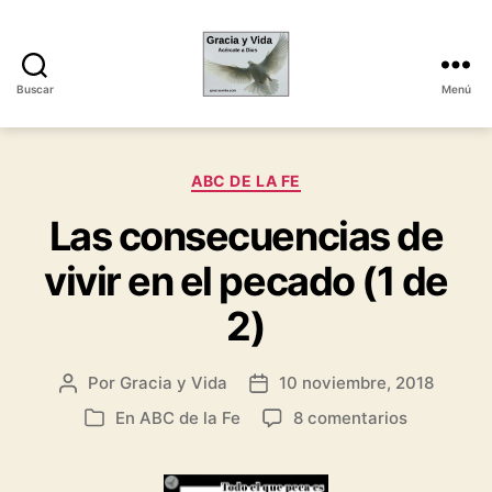
Buscar
Menú
Gracia
y
Vida
Categorías
ABC DE LA FE
Las consecuencias de
vivir en el pecado (1 de
2)
Por
Gracia y Vida
10 noviembre, 2018
Autor
Fecha
de
de
en
En
ABC de la Fe
8 comentarios
Categorías
la
la
Las
entrada
entrada
consecuen
de