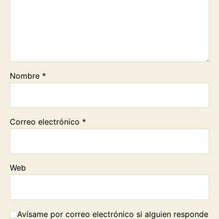
k
p
m
k
Nombre
*
Correo electrónico
*
Web
Avísame por correo electrónico si alguien responde