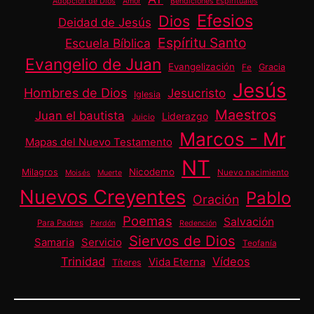
Adopción de Dios
Amor
Bendiciones Espirituales
Efesios
Dios
Deidad de Jesús
Espíritu Santo
Escuela Bíblica
Evangelio de Juan
Evangelización
Gracia
Fe
Jesús
Hombres de Dios
Jesucristo
Iglesia
Maestros
Juan el bautista
Liderazgo
Juicio
Marcos - Mr
Mapas del Nuevo Testamento
NT
Nicodemo
Milagros
Nuevo nacimiento
Moisés
Muerte
Nuevos Creyentes
Pablo
Oración
Poemas
Salvación
Para Padres
Perdón
Redención
Siervos de Dios
Samaria
Servicio
Teofanía
Trinidad
Vídeos
Vida Eterna
Títeres