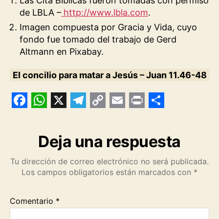
Las Cita Bíblicas fueron tomadas con permiso
de LBLA –
http://www.lbla.com
.
Imagen compuesta por Gracia y Vida, cuyo
fondo fue tomado del trabajo de Gerd
Altmann en Pixabay.
El concilio para matar a Jesús – Juan 11.46-48
F
W
X
T
C
E
P
S
a
h
e
o
m
r
h
Deja una respuesta
c
a
l
p
a
i
a
e
t
e
y
i
n
r
Tu dirección de correo electrónico no será publicada.
Los campos obligatorios están marcados con
*
b
s
g
L
l
t
e
o
A
r
i
Comentario
*
o
p
a
n