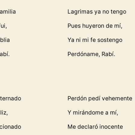
amilia
Lagrimas ya no tengo
ui,
Pues huyeron de mí,
blia
Ya ni mi fe sostengo
abí.
Perdóname, Rabí.
sternado
Perdón pedí vehemente
liz,
Y mirándome a mí,
icionado
Me declaró inocente