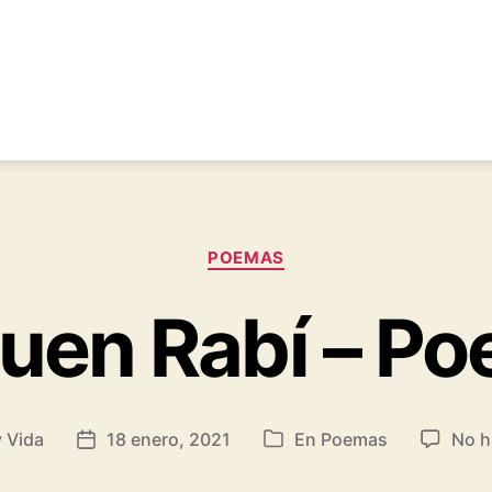
Categorías
POEMAS
Buen Rabí – P
y Vida
18 enero, 2021
En
Poemas
No h
Fecha
Categorías
de