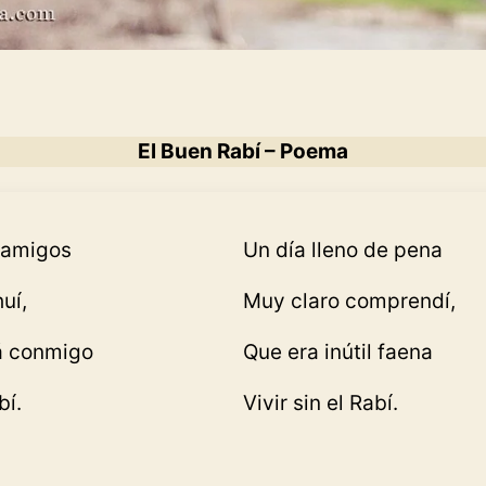
El Buen Rabí – Poema
 amigos
Un día lleno de pena
uí,
Muy claro comprendí,
á conmigo
Que era inútil faena
bí.
Vivir sin el Rabí.