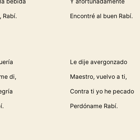
la bebida
Y afortunadamente
, Rabí.
Encontré al buen Rabí.
uería
Le dije avergonzado
me di,
Maestro, vuelvo a ti,
egría
Contra ti yo he pecado
í.
Perdóname Rabí.