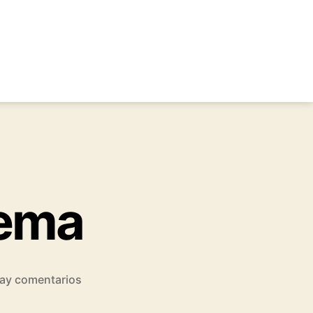
oema
en
ay comentarios
El
Buen