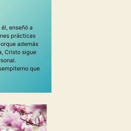
 él, enseñó a
ones prácticas
, porque además
a, Cristo sigue
rsonal.
 sempiterno que