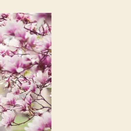
Rabí
–
Poema