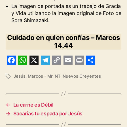
La imagen de portada es un trabajo de Gracia
y Vida utilizando la imagen original de Foto de
Sora Shimazaki.
Cuidado en quien confías – Marcos
14.44
F
W
X
T
C
E
P
S
a
h
e
o
m
r
h
Jesús
,
Marcos - Mr
,
NT
,
Nuevos Creyentes
Etiquetas
c
a
l
p
a
i
a
e
t
e
y
i
n
r
b
s
g
L
l
t
e
←
La carne es Débil
o
A
r
i
→
Sacarías tu espada por Jesús
o
p
a
n