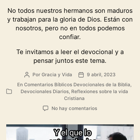
No todos nuestros hermanos son maduros
y trabajan para la gloria de Dios. Están con
nosotros, pero no en todos podemos
confiar.
Te invitamos a leer el devocional y a
pensar juntos este tema.
Por
Gracia y Vida
9 abril, 2023
Autor
Fecha
de
de
En
Comentarios Bíblicos Devocionales de la Biblia
,
la
la
Devocionales Diarios
,
Reflexiones sobre la vida
Categorías
entrada
entrada
Cristiana
en
No hay comentarios
Cuidado
en
quien
confías