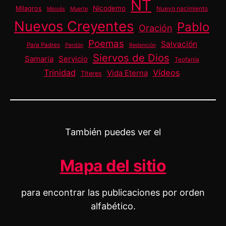
NT
Nicodemo
Milagros
Nuevo nacimiento
Moisés
Muerte
Nuevos Creyentes
Pablo
Oración
Poemas
Salvación
Para Padres
Perdón
Redención
Siervos de Dios
Samaria
Servicio
Teofanía
Trinidad
Vídeos
Vida Eterna
Títeres
También puedes ver el
Mapa del sitio
para encontrar las publicaciones por orden
alfabético.