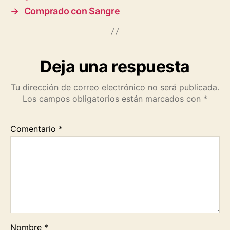
o
A
r
i
→
Comprado con Sangre
o
p
a
n
k
p
m
k
Deja una respuesta
Tu dirección de correo electrónico no será publicada.
Los campos obligatorios están marcados con
*
Comentario
*
Nombre
*