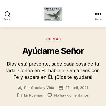
Buscar
Menú
Gracia
y
Vida
Categorías
POEMAS
Ayúdame Señor
Dios está presente, sabe cada cosa de tu
vida. Confía en Él, háblale. Ora a Dios con
Fe y espera en Él. ¡Dios te ayudará!
Por
Gracia y Vida
27 abril, 2021
Autor
Fecha
de
de
en
En
Poemas
No hay comentarios
Categorías
la
la
Ayúdame
entrada
entrada
Señor