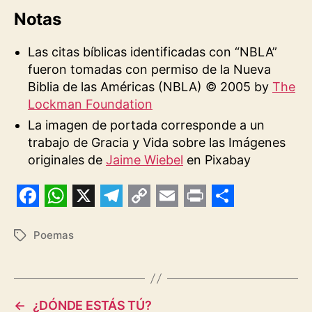
Notas
Las citas bíblicas identificadas con “NBLA”
fueron tomadas con permiso de la Nueva
Biblia de las Américas (NBLA) © 2005 by
The
Lockman Foundation
La imagen de portada corresponde a un
trabajo de Gracia y Vida sobre las Imágenes
originales de
Jaime Wiebel
en Pixabay
F
W
X
T
C
E
P
S
a
h
e
o
m
r
h
Poemas
Etiquetas
c
a
l
p
a
i
a
e
t
e
y
i
n
r
b
s
g
L
l
t
e
←
¿DÓNDE ESTÁS TÚ?