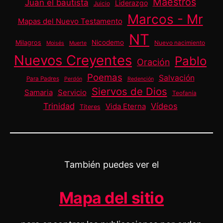
Maestros
Juan el bautista
Liderazgo
Juicio
Marcos - Mr
Mapas del Nuevo Testamento
NT
Nicodemo
Milagros
Nuevo nacimiento
Moisés
Muerte
Nuevos Creyentes
Pablo
Oración
Poemas
Salvación
Para Padres
Perdón
Redención
Siervos de Dios
Samaria
Servicio
Teofanía
Trinidad
Vídeos
Vida Eterna
Títeres
También puedes ver el
Mapa del sitio